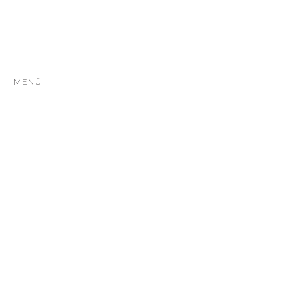
MENÜ
Home
Mittagstisch
Catering
Geschichte